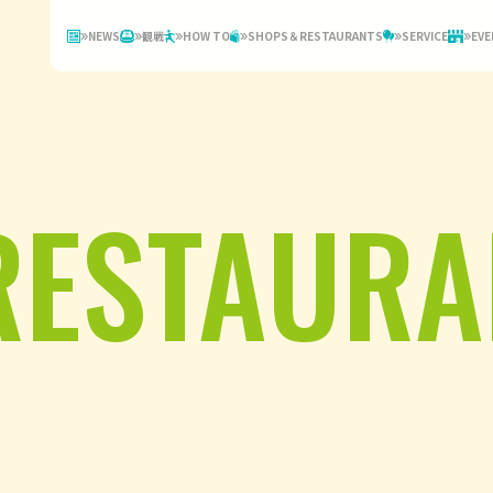
NEWS
観戦
HOW TO
SHOPS＆RESTAURANTS
SERVICE
EVE
RESTAURA