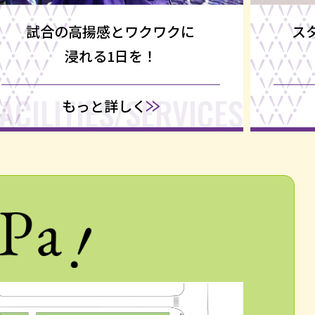
試合の高揚感とワクワクに
ス
浸れる1日を！
ACILITIES/SERVICES
もっと詳しく