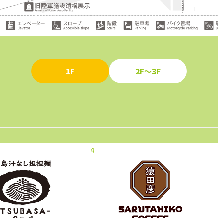
1F
2F～3F
4