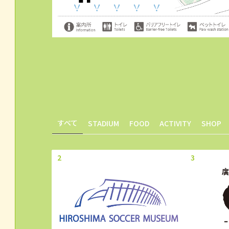
すべて
STADIUM
FOOD
ACTIVITY
SHOP
2
3