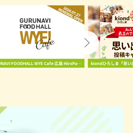
NAVI FOODHALL WYE Cafe 広島 HiroPa
kiondひろしま「思
26年7月27日（月）リニューアルオープン
ン」開催🎁