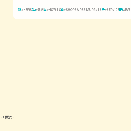
NEWS
観戦
HOW TO
SHOPS＆RESTAURANTS
SERVICE
EVE
s.横浜FC