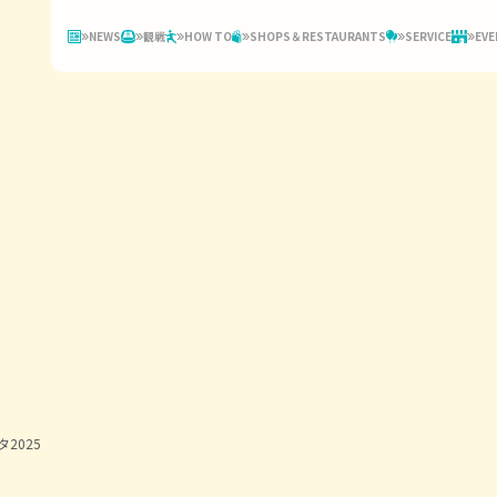
NEWS
観戦
HOW TO
SHOPS＆RESTAURANTS
SERVICE
EVE
2025