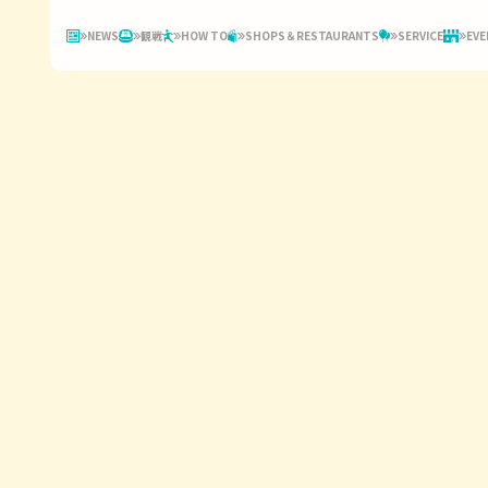
NEWS
観戦
HOW TO
SHOPS＆RESTAURANTS
SERVICE
EVE