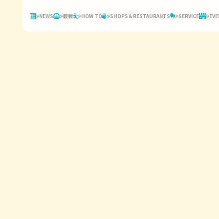
NEWS
観戦
HOW TO
SHOPS＆RESTAURANTS
SERVICE
EVE