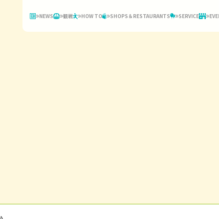
NEWS
観戦
HOW TO
SHOPS＆RESTAURANTS
SERVICE
EVE
か