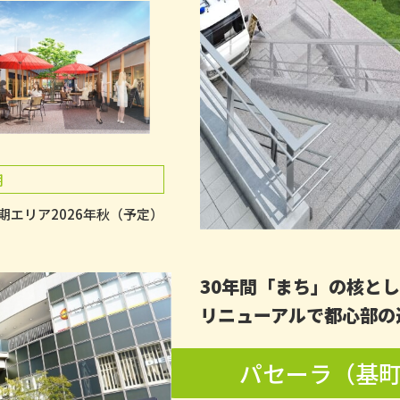
期
期エリア2026年秋（予定）
30年間「まち」の核と
リニューアルで都心部の
パセーラ（基