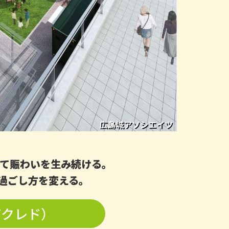
広島城アソシエイツ
して賑わいを生み続ける｡
過ごし方を変える｡
町クレド）