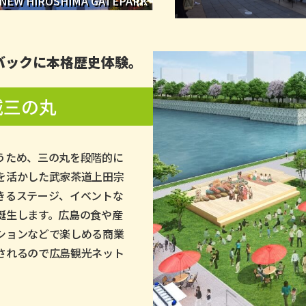
NEW HIROSHIMA GATEPARK
バックに本格歴史体験｡
城三の丸
うため、三の丸を段階的に
を活かした武家茶道上田宗
きるステージ、イベントな
誕生します。広島の食や産
ションなどで楽しめる商業
されるので広島観光ネット