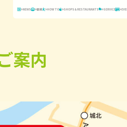
NEWS
観戦
HOW TO
SHOPS＆RESTAURANTS
SERVICE
EVE
ご案内