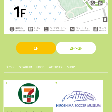
1F
2F～3F
すべて
STADIUM
FOOD
ACTIVITY
SHOP
1
2