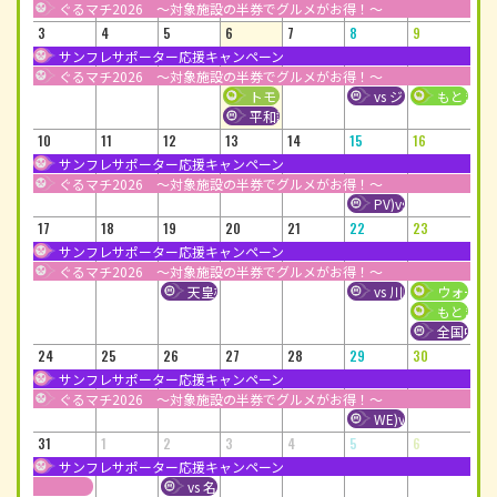
ぐるマチ2026 ～対象施設の半券でグルメがお得！～
3
4
5
6
7
8
9
サンフレサポーター応援キャンペーン
ぐるマチ2026 ～対象施設の半券でグルメがお得！～
トモスハチロク～未来をともに灯す～
vs ジェフユナイテ
もとまち
平和記念式典の放映
10
11
12
13
14
15
16
サンフレサポーター応援キャンペーン
ぐるマチ2026 ～対象施設の半券でグルメがお得！～
PV)vs. 浦和レッズ
17
18
19
20
21
22
23
サンフレサポーター応援キャンペーン
ぐるマチ2026 ～対象施設の半券でグルメがお得！～
天皇杯1回戦 SRC広島vs.FCマルヤス岡崎
vs 川崎フロンターレ
ウォーター
もとまち
全国中学校
24
25
26
27
28
29
30
サンフレサポーター応援キャンペーン
ぐるマチ2026 ～対象施設の半券でグルメがお得！～
WE)vs. RB大宮ア
31
1
2
3
4
5
6
サンフレサポーター応援キャンペーン
vs 名古屋グランパス