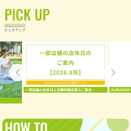
PICK UP
ピックアップ
一部店舗の店休日と営業時間変更のご案内
GURUNAVI 
【2026.8月】
2026年7
HOW TO